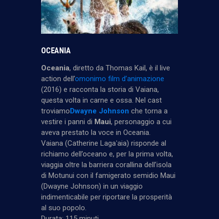
OCEANIA
Oceania
, diretto da Thomas Kail, è il live
action dell’
omonimo film d’animazione
(2016) e racconta la storia di Vaiana,
questa volta in carne e ossa. Nel cast
troviamo
Dwayne Johnson
che torna a
vestire i panni di
Maui
, personaggio a cui
aveva prestato la voce in Oceania.
Vaiana (Catherine Lagaʻaia) risponde al
richiamo dell’oceano e, per la prima volta,
viaggia oltre la barriera corallina dell’isola
di Motunui con il famigerato semidio Maui
(Dwayne Johnson) in un viaggio
indimenticabile per riportare la prosperità
al suo popolo.
Durata: 115 minuti