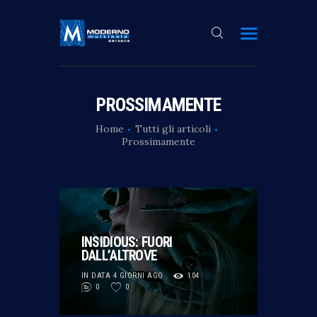
HOME
PROSSIMAMENTE
ORA AL CINEMA
Home
Tutti gli articoli
Prossimamente
PROSSIMAMENTE
PRENOTA
MULTISALA
NEWS
INSIDIOUS: FUORI
ABBONAMENTO
DALL’ALTROVE
CONTATTI
IN DATA 4 GIORNI AGO
104
0
0